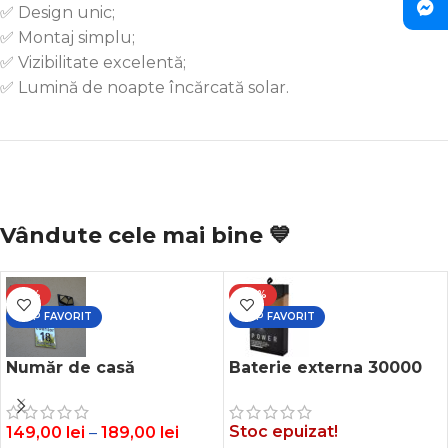
✅ Design unic;
✅ Montaj simplu;
✅ Vizibilitate excelentă;
✅ Lumină de noapte încărcată solar.
Vândute cele mai bine 💙
-21%
-28%
TOP FAVORIT
TOP FAVORIT
Număr de casă
Baterie externa 30000
personalizat
mah cu display LCD,
Led si 3 iesiri USB
Stoc epuizat!
149,00
lei
–
189,00
lei