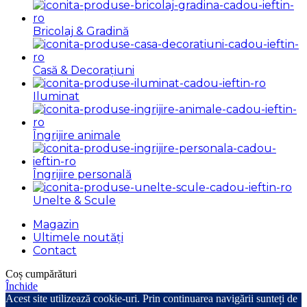
Bricolaj & Gradină
Casă & Decorațiuni
Iluminat
Îngrijire animale
Îngrijire personală
Unelte & Scule
Magazin
Ultimele noutăți
Contact
Coș cumpărături
Închide
Acest site utilizează cookie-uri. Prin continuarea navigării sunteți de