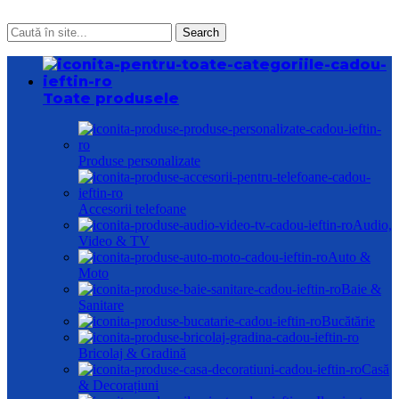
Search
Toate produsele
Produse personalizate
Accesorii telefoane
Audio,
Video & TV
Auto &
Moto
Baie &
Sanitare
Bucătărie
Bricolaj & Gradină
Casă
& Decorațiuni