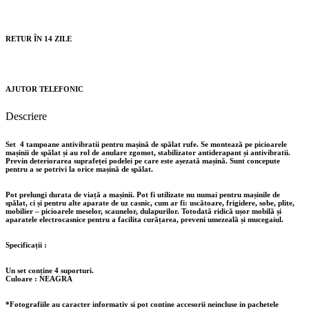
RETUR ÎN 14 ZILE
AJUTOR TELEFONIC
Descriere
Set 4 tampoane antivibratii pentru mașină de spălat rufe. Se montează pe picioarele
mașinii de spălat și au rol de anulare zgomot, stabilizator antiderapant și antivibratii.
Previn deteriorarea suprafeței podelei pe care este așezată mașină. Sunt concepute
pentru a se potrivi la orice mașină de spălat.
Pot prelungi durata de viață a mașinii. Pot fi utilizate nu numai pentru mașinile de
spălat, ci și pentru alte aparate de uz casnic, cum ar fi: uscătoare, frigidere, sobe, plite,
mobilier – picioarele meselor, scaunelor, dulapurilor. Totodată ridică ușor mobilă și
aparatele electrocasnice pentru a facilita curățarea, preveni umezeală și mucegaiul.
Specificații :
Un set conține 4 suporturi.
Culoare : NEAGRA
*Fotografiile au caracter informativ si pot contine accesorii neincluse in pachetele