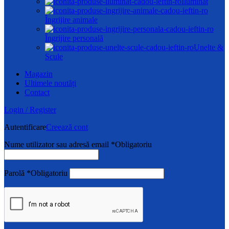
Iluminat
Îngrijire animale
Îngrijire personală
Unelte &
Scule
Magazin
Ultimele noutăți
Contact
Login / Register
Autentificare
Creează cont
Nume utilizator sau adresă email
*
Obligatoriu
Parolă
*
Obligatoriu