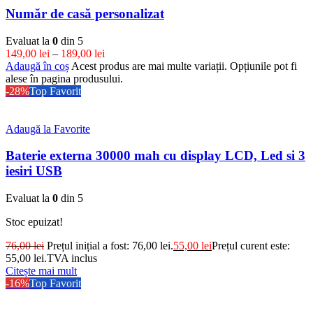
Număr de casă personalizat
Evaluat la
0
din 5
149,00
lei
–
189,00
lei
Adaugă în coș
Acest produs are mai multe variații. Opțiunile pot fi
alese în pagina produsului.
-28%
Top Favorit
Adaugă la Favorite
Baterie externa 30000 mah cu display LCD, Led si 3
iesiri USB
Evaluat la
0
din 5
Stoc epuizat!
76,00
lei
Prețul inițial a fost: 76,00 lei.
55,00
lei
Prețul curent este:
55,00 lei.
TVA inclus
Citește mai mult
-16%
Top Favorit