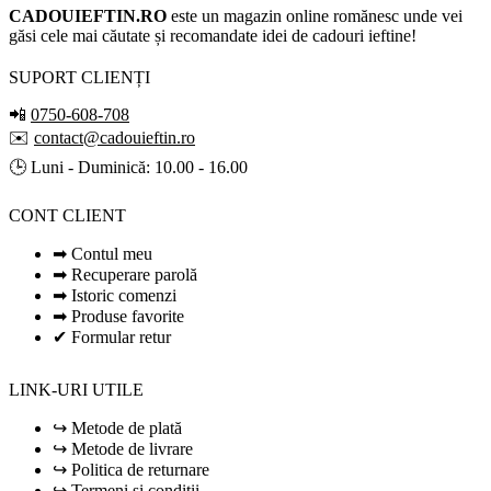
CADOUIEFTIN.RO
este un magazin online romănesc unde vei
găsi cele mai căutate și recomandate idei de cadouri ieftine!
SUPORT CLIENȚI
📲
0750-608-708
✉️
contact@cadouieftin.ro
🕒 Luni - Duminică: 10.00 - 16.00
CONT CLIENT
➡ Contul meu
➡ Recuperare parolă
➡ Istoric comenzi
➡ Produse favorite
✔ Formular retur
LINK-URI UTILE
↪ Metode de plată
↪ Metode de livrare
↪ Politica de returnare
↪ Termeni și condiții